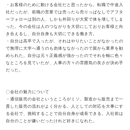
・お客様のために動ける会社だと思ったから。転職で中途入
社だったが、前職の営業では売ったら売りっぱなしでアフタ
ーフォローは別の人、しかも外回りが大変で体を壊してしま
った。今の会社は人のつながりを大切にしておりお客様と向
き合えるし、自分自身も大切にできる働き方。
・自分は高卒で入ったが、それはやりたいことがなかったの
で無理に大学へ通うのも勿体ななかったので親から業界を勧
められた。自分は元々正義感が強かったのでそれを軸に色々
なところを見ていたが、人事の方々の雰囲気の良さが決め手
だった。
〇会社の魅力について
・通信販売の会社というところがミソ。製造から販売まで一
貫した販売の流れがよく分かる。人としての対応を大事にす
る会社で、挑戦することで自分自身が成長できる。入社前は
自分のことが嫌いだったけれど好きになれた。