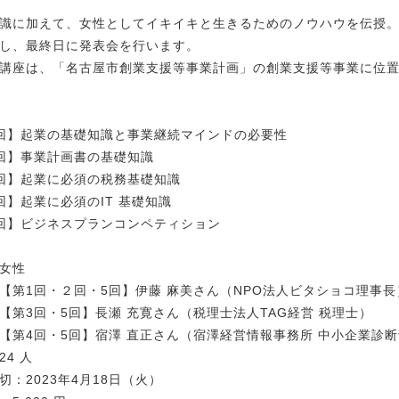
識に加えて、女性としてイキイキと生きるためのノウハウを伝授
し、最終日に発表会を行います。
講座は、「名古屋市創業支援等事業計画」の創業支援等事業に位
回】起業の基礎知識と事業継続マインドの必要性
回】事業計画書の基礎知識
回】起業に必須の税務基礎知識
回】起業に必須のIT 基礎知識
回】ビジネスプランコンペティション
女性
【第1回・２回・5回】伊藤 麻美さん（NPO法人ビタショコ理事
3回・5回】長瀬 充寛さん（税理士法人TAG経営 税理士）
4回・5回】宿澤 直正さん（宿澤経営情報事務所 中小企業診
24 人
切：2023年4月18日（火）