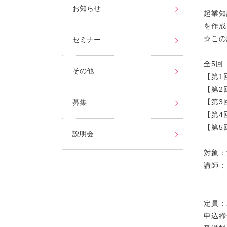
お知らせ
起業知
を作成
☆この
セミナー
全5回
その他
【第1
【第2
【第3
募集
【第4
【第5
説明会
対象：
講師：
【第
【第
定員：
申込締