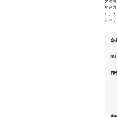
受講料：
申込方
い。＊
託児：
会
場
日
資