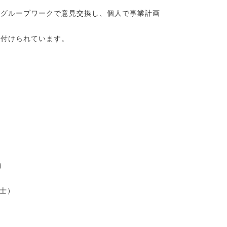
。グループワークで意見交換し、個人で事業計画
置付けられています。
長）
断士）