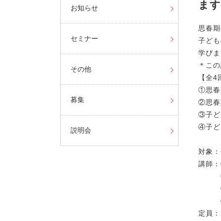
ます
お知らせ
思春期
セミナー
子ども
学びま
＊この
その他
【全4
①思春
募集
②思春
③子ど
④子ど
説明会
対象：
講師：
②仁
③勝
④川
定員：