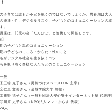
！
の子育ては誰もが不安を抱くのではないでしょうか。思春期は大
の発達・性、デジタルリスク、子どもとのコミュニケーションの
す。
講座は、託児の会「たんぽぽ」と連携して開催します。
回】
期の子どもと親のコミュニケーション
期の子どものこころ・からだ・性のこと
もがデジタル社会を生き抜くコツ
もを取り巻く多様な人たちとのコミュニケーション
一般
①三輪 克子さん（勇気づけスペースLUN 主宰）
里 文美さん（金城学院大学 教授）
野 祐子さん（一般社団法人安心安全インターネット塾 代表理
原 史子さん（NPO法人ママ・ぷらす 代表）
24人