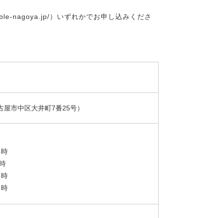
ble-nagoya.jp/）いずれかでお申し込みくださ
屋市中区大井町7番25号）
4時
4時
4時
4時