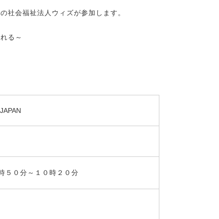
業の社会福祉法人ウィズが参加します。
入れる～
APAN
時５０分～１０時２０分