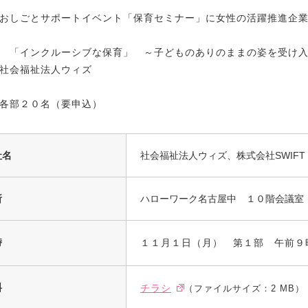
おしごとサポートイベント「保育セミナー」に女性の活躍推進企
 「インクルーシブな保育」 ～子どものありのままの姿を受け
社会福祉法人ウィズ
各部２０名（要申込）
社名
社会福祉法人ウィズ、株式会社SWIFT J
所
ハローワーク名古屋中 １０階会議室
時
１１月１日（月） 第１部 午前９
料
チラシ
（ファイルサイズ：2 MB）