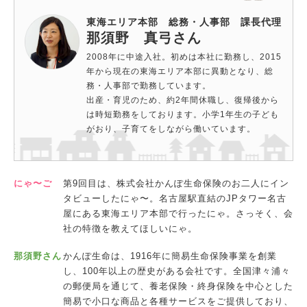
東海エリア本部 総務・人事部 課長代理
那須野 真弓さん
2008年に中途入社。初めは本社に勤務し、2015
年から現在の東海エリア本部に異動となり、総
務・人事部で勤務しています。
出産・育児のため、約2年間休職し、復帰後から
は時短勤務をしております。小学1年生の子ども
がおり、子育てをしながら働いています。
にゃ〜ご
第9回目は、株式会社かんぽ生命保険のお二人にイン
タビューしたにゃ〜。名古屋駅直結のJPタワー名古
屋にある東海エリア本部で行ったにゃ。さっそく、会
社の特徴を教えてほしいにゃ。
那須野さん
かんぽ生命は、1916年に簡易生命保険事業を創業
し、100年以上の歴史がある会社です。全国津々浦々
の郵便局を通じて、養老保険・終身保険を中心とした
簡易で小口な商品と各種サービスをご提供しており、