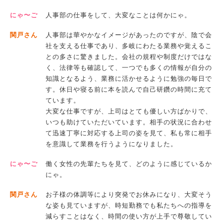
にゃ〜ご
人事部の仕事をして、大変なことは何かにゃ。
関戸さん
人事部は華やかなイメージがあったのですが、陰で会
社を支える仕事であり、多岐にわたる業務や覚えるこ
との多さに驚きました。会社の規程や制度だけではな
く、法律等も確認して、一つでも多くの情報が自分の
知識となるよう、業務に活かせるように勉強の毎日で
す。休日や寝る前に本を読んで自己研鑽の時間に充て
ています。
大変な仕事ですが、上司はとても優しい方ばかりで、
いつも助けていただいています。相手の状況に合わせ
て迅速丁寧に対応する上司の姿を見て、私も常に相手
を意識して業務を行うようになりました。
にゃ〜ご
働く女性の先輩たちを見て、どのように感じているか
にゃ。
関戸さん
お子様の体調等により突発でお休みになり、大変そう
な姿も見ていますが、時短勤務でも私たちへの指導を
減らすことはなく、時間の使い方が上手で尊敬してい