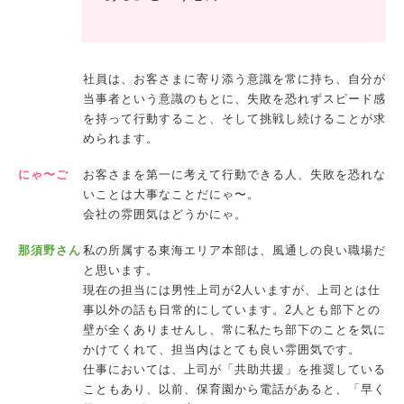
社員は、お客さまに寄り添う意識を常に持ち、自分が
当事者という意識のもとに、失敗を恐れずスピード感
を持って行動すること、そして挑戦し続けることが求
められます。
にゃ〜ご
お客さまを第一に考えて行動できる人、失敗を恐れな
いことは大事なことだにゃ〜。
会社の雰囲気はどうかにゃ。
那須野さん
私の所属する東海エリア本部は、風通しの良い職場だ
と思います。
現在の担当には男性上司が2人いますが、上司とは仕
事以外の話も日常的にしています。2人とも部下との
壁が全くありませんし、常に私たち部下のことを気に
かけてくれて、担当内はとても良い雰囲気です。
仕事においては、上司が「共助共援」を推奨している
こともあり、以前、保育園から電話があると、「早く