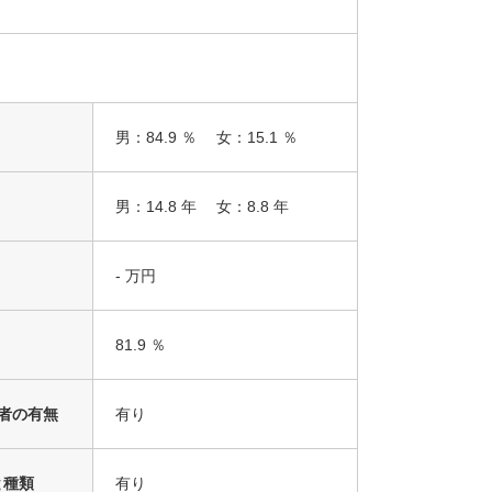
男：84.9 ％ 女：15.1 ％
男：14.8 年 女：8.8 年
- 万円
81.9 ％
得者の有無
有り
と種類
有り