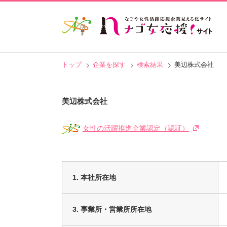
トップ
企業を探す
検索結果
美辺株式会社
美辺株式会社
女性の活躍推進企業認定（認証）
1. 本社所在地
3. 事業所・営業所所在地