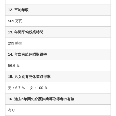
12. 平均年収
569 万円
13. 年間平均残業時間
299 時間
14. 年次有給休暇取得率
56.6 ％
15. 男女別育児休業取得率
男：6.7 ％ 女：100 ％
16. 過去5年間の介護休業等取得者の有無
有り