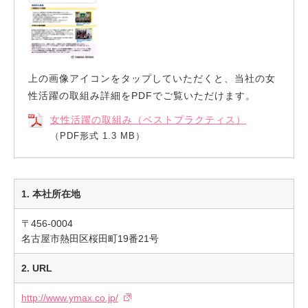
上
の画像アイコンを
タップ
していただくと、当社の女
性活躍の取組み詳細をPDFでご覧いただけます。
女性活躍の取組み（ベストプラクティス）
（PDF形式 1.3 MB）
1. 本社所在地
〒456-0004
名古屋市熱田区桜田町19番21号
2. URL
http://www.ymax.co.jp/