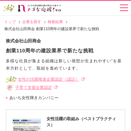
トップ
企業を探す
検索結果
株式会社山田商会 創業110周年の建設業界で新たな挑戦
株式会社山田商会
創業110周年の建設業界で新たな挑戦
多様な社員が集まる組織は新しい発想が生まれやすい”を基
本方針として、取組を進めています。
女性の活躍推進企業認定（認証）
子育て支援企業認定
あいち女性輝きカンパニー
女性活躍の取組み（ベストプラクティ
ス）