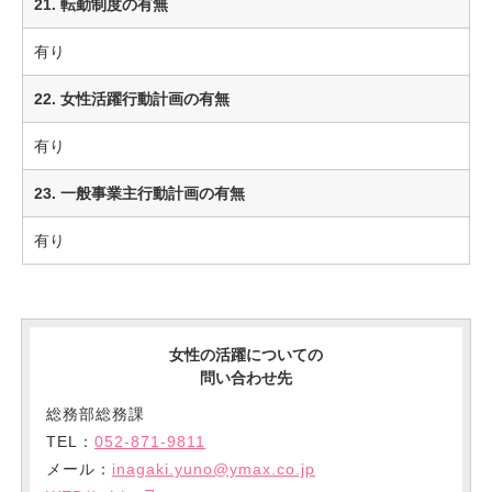
21. 転勤制度の有無
有り
22. 女性活躍行動計画の有無
有り
23. 一般事業主行動計画の有無
有り
女性の活躍についての
問い合わせ先
総務部総務課
TEL：
052-871-9811
メール：
inagaki.yuno@ymax.co.jp