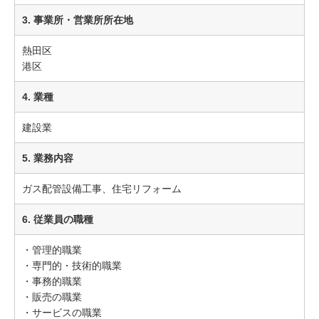
3. 事業所・営業所所在地
熱田区
港区
4. 業種
建設業
5. 業務内容
ガス配管設備工事、住宅リフォーム
6. 従業員の職種
・管理的職業
・専門的・技術的職業
・事務的職業
・販売の職業
・サービスの職業