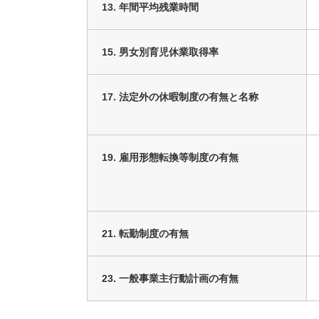
13. 年間平均残業時間
15. 男女別育児休業取得率
17. 法定外の休暇制度の有無と名称
19. 雇用形態転換等制度の有無
21. 転勤制度の有無
23. 一般事業主行動計画の有無