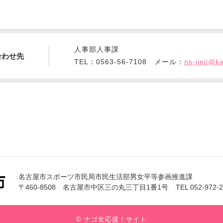
人事部人事課
合わせ先
TEL：
0563-56-7108
メール：
ns-jinji@k
名古屋市スポーツ市民局市民生活部男女平等参画推進課
〒460-8508 名古屋市中区三の丸三丁目1番1号
TEL 052-972-
© ナゴ女応援！サイト