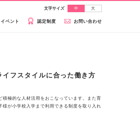
中
大
文字サイズ
イベント
認定制度
お問い合わせ
ライフスタイルに合った働き方
ど積極的な人材活用をおこなっています。また育
子様が小学校入学まで利用できる制度を取り入れ