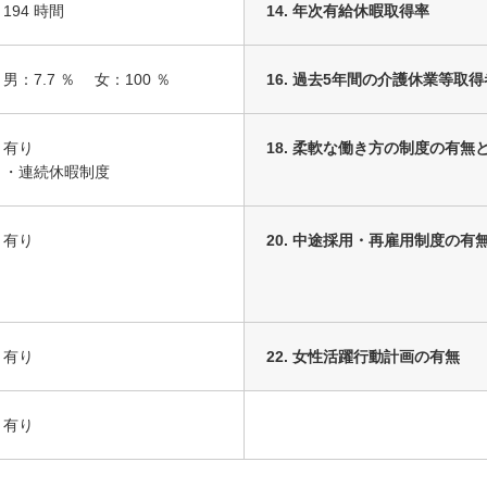
194 時間
14. 年次有給休暇取得率
男：7.7 ％ 女：100 ％
16. 過去5年間の介護休業等取
有り
18. 柔軟な働き方の制度の有無
・連続休暇制度
有り
20. 中途採用・再雇用制度の有
有り
22. 女性活躍行動計画の有無
有り