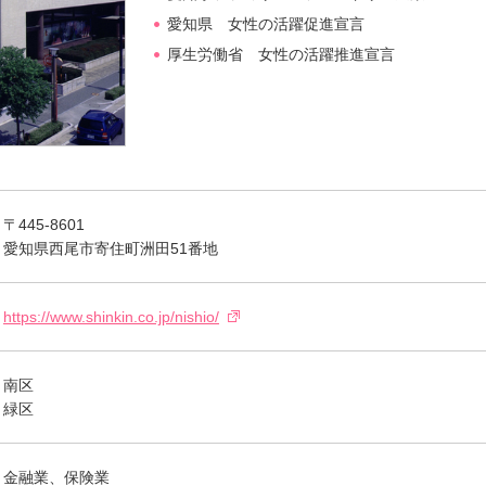
愛知県 女性の活躍促進宣言
厚生労働省 女性の活躍推進宣言
〒445-8601
愛知県西尾市寄住町洲田51番地
https://www.shinkin.co.jp/nishio/
南区
緑区
金融業、保険業