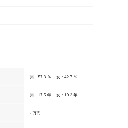
男：57.3 ％ 女：42.7 ％
男：17.5 年 女：10.2 年
- 万円