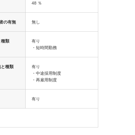
48 ％
得者の有無
無し
と種類
有り
・短時間勤務
無と種類
有り
・中途採用制度
・再雇用制度
有り