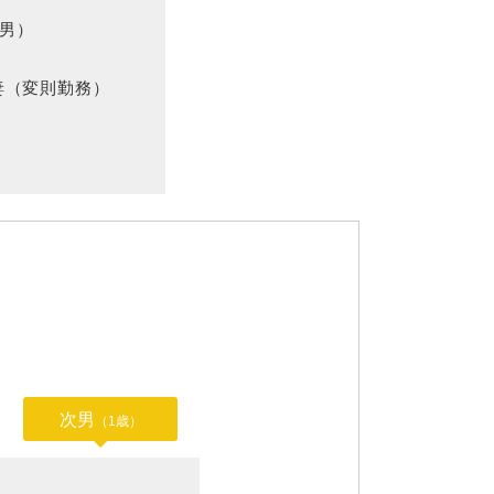
次男）
妻（変則勤務）
次男
（1歳）