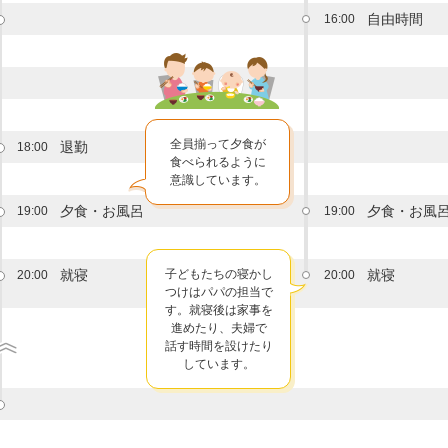
自由時間
16:00
全員揃って夕食が
退勤
18:00
食べられるように
意識しています。
夕食・お風呂
夕食・お風
19:00
19:00
就寝
子どもたちの寝かし
就寝
20:00
20:00
つけはパパの担当で
す。就寝後は家事を
進めたり、夫婦で
話す時間を設けたり
しています。