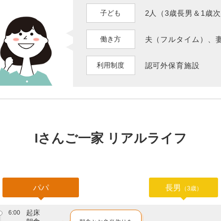
子ども
2人（3歳長男＆1歳
働き方
夫（フルタイム）、
利用制度
認可外保育施設
Iさんご一家 リアルライフ
パパ
長男
（3歳）
起床
6:00