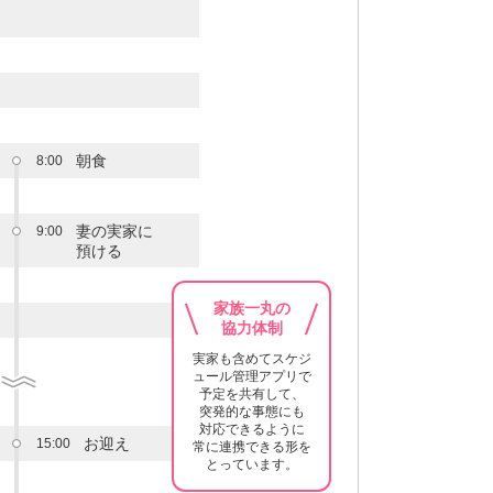
朝食
8:00
妻の実家に
9:00
預ける
家族一丸の
協力体制
実家も含めてスケジ
ュール管理アプリで
予定を共有して、
突発的な事態にも
対応できるように
お迎え
15:00
常に連携できる形を
とっています。