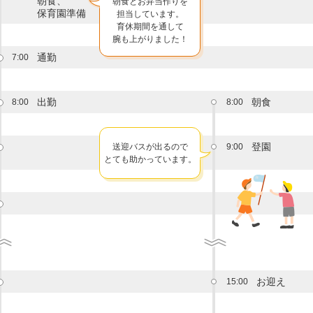
朝食、
朝食とお弁当作りを
保育園準備
担当しています。
育休期間を通して
腕も上がりました！
通勤
7:00
出勤
朝食
8:00
8:00
登園
送迎バスが出るので
9:00
とても助かっています。
お迎え
15:00