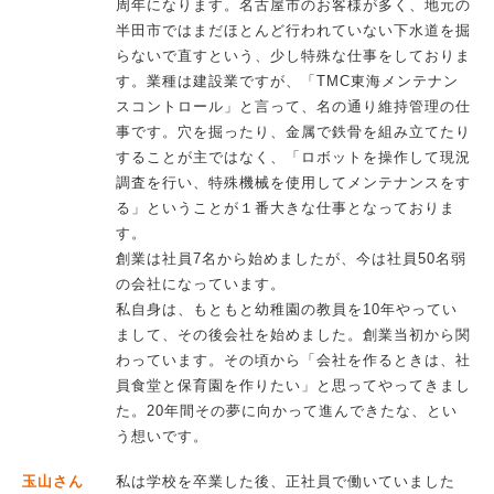
周年になります。名古屋市のお客様が多く、地元の
半田市ではまだほとんど行われていない下水道を掘
らないで直すという、少し特殊な仕事をしておりま
す。業種は建設業ですが、「TMC東海メンテナン
スコントロール」と言って、名の通り維持管理の仕
事です。穴を掘ったり、金属で鉄骨を組み立てたり
することが主ではなく、「ロボットを操作して現況
調査を行い、特殊機械を使用してメンテナンスをす
る」ということが１番大きな仕事となっておりま
す。
創業は社員7名から始めましたが、今は社員50名弱
の会社になっています。
私自身は、もともと幼稚園の教員を10年やってい
まして、その後会社を始めました。創業当初から関
わっています。その頃から「会社を作るときは、社
員食堂と保育園を作りたい」と思ってやってきまし
た。20年間その夢に向かって進んできたな、とい
う想いです。
玉山さん
私は学校を卒業した後、正社員で働いていました