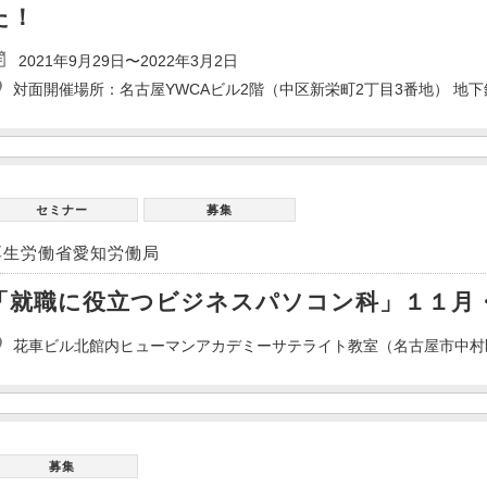
た！
2021年9月29日〜2022年3月2日
対面開催場所：名古屋YWCAビル2階（中区新栄町2丁目3番地） 地
セミナー
募集
厚生労働省愛知労働局
「就職に役立つビジネスパソコン科」１１月
花車ビル北館内ヒューマンアカデミーサテライト教室（名古屋市中村区名
募集