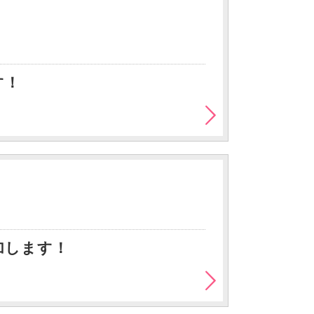
す！
加します！