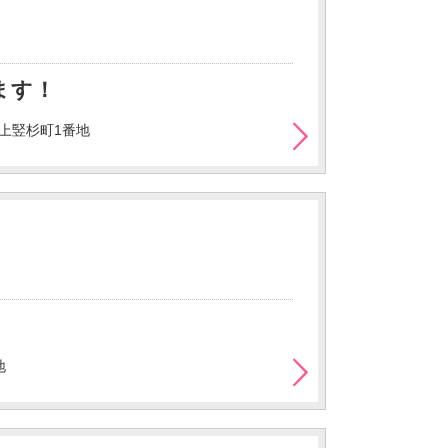
ます！
上竪杉町1番地
地