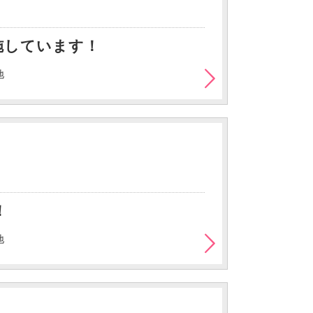
施しています！
地
！
地