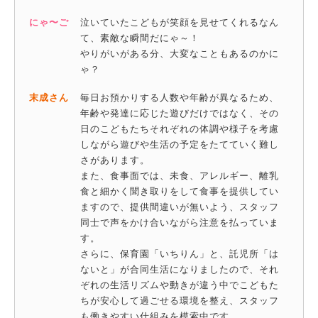
にゃ〜ご
泣いていたこどもが笑顔を見せてくれるなん
て、素敵な瞬間だにゃ～！
やりがいがある分、大変なこともあるのかに
ゃ？
末成さん
毎日お預かりする人数や年齢が異なるため、
年齢や発達に応じた遊びだけではなく、その
日のこどもたちそれぞれの体調や様子を考慮
しながら遊びや生活の予定をたてていく難し
さがあります。
また、食事面では、未食、アレルギー、離乳
食と細かく聞き取りをして食事を提供してい
ますので、提供間違いが無いよう、スタッフ
同士で声をかけ合いながら注意を払っていま
す。
さらに、保育園「いちりん」と、託児所「は
ないと」が合同生活になりましたので、それ
ぞれの生活リズムや動きが違う中でこどもた
ちが安心して過ごせる環境を整え、スタッフ
も働きやすい仕組みを模索中です。