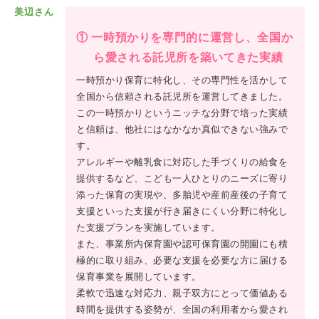
美辺さん
① 一時預かりを専門的に運営し、全国か
ら愛される託児所を築いてきた実績
一時預かり保育に特化し、その専門性を活かして
全国から信頼される託児所を運営してきました。
この一時預かりというニッチな分野で培った実績
と信頼は、他社にはなかなか真似できない強みで
す。
アレルギーや離乳食に対応した手づくりの給食を
提供するなど、こども一人ひとりのニーズに寄り
添った保育の実現や、多胎児や産前産後の子育て
支援といった支援が行き届きにくい分野に特化し
た支援プランを実施しています。
また、事業所内保育園や認可保育園の開園にも積
極的に取り組み、必要な支援を必要な方に届ける
保育事業を展開しています。
柔軟で迅速な対応力、親子双方にとって価値ある
時間を提供する姿勢が、全国の利用者から愛され