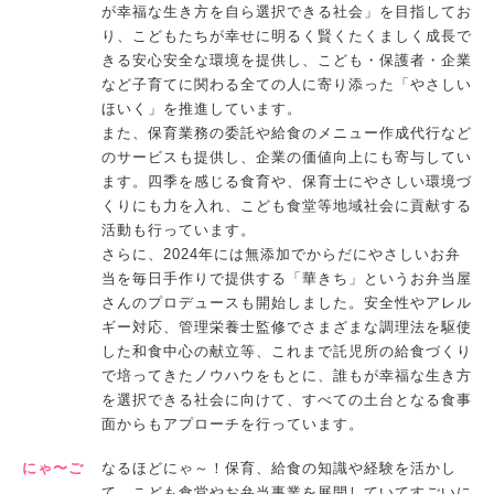
が幸福な生き方を自ら選択できる社会」を目指してお
り、こどもたちが幸せに明るく賢くたくましく成長で
きる安心安全な環境を提供し、こども・保護者・企業
など子育てに関わる全ての人に寄り添った「やさしい
ほいく」を推進しています。
また、保育業務の委託や給食のメニュー作成代行など
のサービスも提供し、企業の価値向上にも寄与してい
ます。四季を感じる食育や、保育士にやさしい環境づ
くりにも力を入れ、こども食堂等地域社会に貢献する
活動も行っています。
さらに、2024年には無添加でからだにやさしいお弁
当を毎日手作りで提供する「華きち」というお弁当屋
さんのプロデュースも開始しました。安全性やアレル
ギー対応、管理栄養士監修でさまざまな調理法を駆使
した和食中心の献立等、これまで託児所の給食づくり
で培ってきたノウハウをもとに、誰もが幸福な生き方
を選択できる社会に向けて、すべての土台となる食事
面からもアプローチを行っています。
にゃ〜ご
なるほどにゃ～！保育、給食の知識や経験を活かし
て、こども食堂やお弁当事業を展開していてすごいに