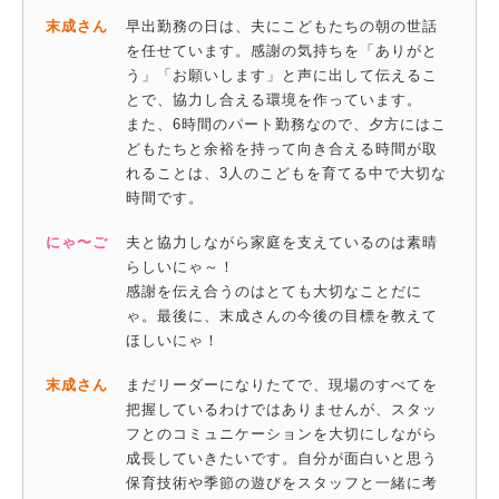
末成さん
早出勤務の日は、夫にこどもたちの朝の世話
を任せています。感謝の気持ちを「ありがと
う」「お願いします」と声に出して伝えるこ
とで、協力し合える環境を作っています。
また、6時間のパート勤務なので、夕方にはこ
どもたちと余裕を持って向き合える時間が取
れることは、3人のこどもを育てる中で大切な
時間です。
にゃ〜ご
夫と協力しながら家庭を支えているのは素晴
らしいにゃ～！
感謝を伝え合うのはとても大切なことだに
ゃ。最後に、末成さんの今後の目標を教えて
ほしいにゃ！
末成さん
まだリーダーになりたてで、現場のすべてを
把握しているわけではありませんが、スタッ
フとのコミュニケーションを大切にしながら
成長していきたいです。自分が面白いと思う
保育技術や季節の遊びをスタッフと一緒に考