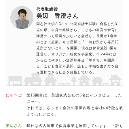
代表取締役
美辺 香澄さん
同志社大学在学中に公認会計士試験に合格した3
児の母。自身の経験から、こどもの教育や食育に
満足のいく環境が少ないと痛感し、長男が1歳半
のときに起業。名古屋駅に「一時お預かり専用託
児所はないと®」 を開園。現在は保育施設3園を
運営し、オリジナル給食を事業化。2024年には
からだにやさしい無添加弁当「華きち」を開業
し、こども食堂も展開。誰もが幸福な生き方を自
ら選択できる社会を目指している。
にゃ〜ご
第15回目は、美辺株式会社の3名にインタビューした
にゃ～。
それでは、さっそく会社の事業内容と会社の特徴を教
えてほしいにゃ。
美辺さん
弊社は名古屋市で保育事業を展開しています。「誰も