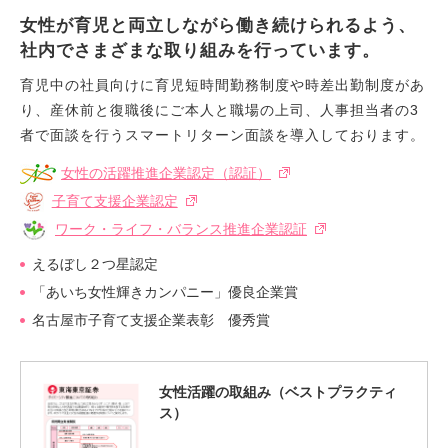
女性が育児と両立しながら働き続けられるよう、
社内でさまざまな取り組みを行っています。
育児中の社員向けに育児短時間勤務制度や時差出勤制度があ
り、産休前と復職後にご本人と職場の上司、人事担当者の3
者で面談を行うスマートリターン面談を導入しております。
女性の活躍推進企業認定（認証）
子育て支援企業認定
ワーク・ライフ・バランス推進企業認証
えるぼし２つ星認定
「あいち女性輝きカンパニー」優良企業賞
名古屋市子育て支援企業表彰 優秀賞
女性活躍の取組み（ベストプラクティ
ス）