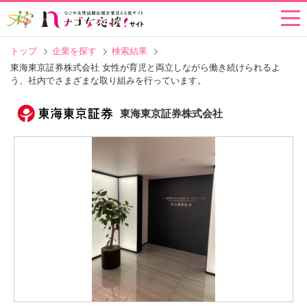
トップ
企業を探す
検索結果
東海東京証券株式会社 女性が育児と両立しながら働き続けられるよ
う、社内でさまざまな取り組みを行っています。
東海東京証券株式会社