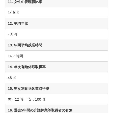
11. 女性の管理職比率
14.9 ％
12. 平均年収
- 万円
13. 年間平均残業時間
14.7 時間
14. 年次有給休暇取得率
48 ％
15. 男女別育児休業取得率
男：12 ％ 女：100 ％
16. 過去5年間の介護休業等取得者の有無