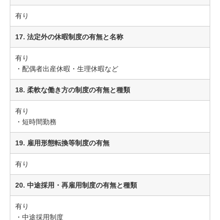
有り
17. 法定外の休暇制度の有無と名称
有り
・配偶者出産休暇・生理休暇など
18. 柔軟な働き方の制度の有無と種類
有り
・短時間勤務
19. 雇用形態転換等制度の有無
有り
20. 中途採用・再雇用制度の有無と種類
有り
・中途採用制度