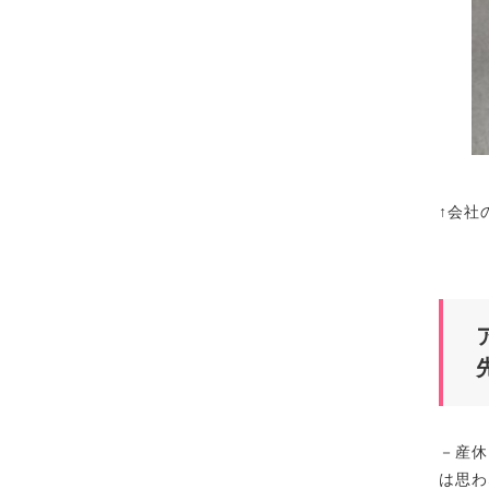
↑会社
－産休
は思わ