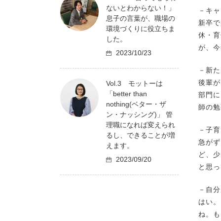
ないとわからない！」
－キャ
息子の言葉が、職場の
新卒で
環境づくりに役立ちま
休・育
した。
が、今
2023/10/23
－新た
後輩が
Vol.3 モットーは
「better than
部門に
nothing(ベター・ザ
師の勉
ン・ナッシング)」 管
理職になれば変えられ
－子育
るし、できることが増
急がず
えます。
ど、少
2023/09/20
と思っ
－自分
はい。
ね。も