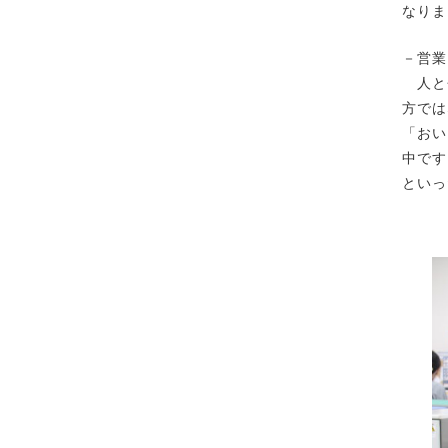
なりま
－営業
人と会
方では
「おい
中です
といっ