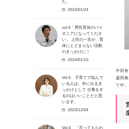
た。
2024/01/24
vol.6「男性育休のパイ
オニアになってくださ
い」 上司の一言が、育
休にとどまらない活動
のきっかけに！
2024/01/10
中田有
Vol.5 子育てで悩んで
盛田株
いる人は、外に出るき
て中。
っかけとして 仕事をす
るのはいいことだと思
います。
2023/12/04
Vol.4 「言ってもらわ