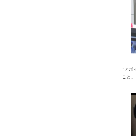
↑アポ
こと」