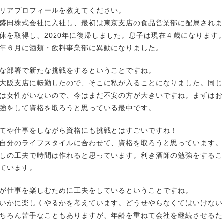
リアプロフィールを教えてください。
盛田株式会社に入社し、最初は東京支店の食品営業部に配属され
休を取得し、2020年に復帰しました。息子は現在４歳になりま
年６月に酒類・飲料事業部に異動になりました。
な部署で新たな挑戦をするということですね。
大阪支店に転勤したので、そこに私が入ることになりました。同
は女性がいないので、今はまだ不安の方が大きいですね。まずは
強をして資格を取ろうと思っている最中です。
てや仕事をしながら資格にも挑戦とはすごいですね！
自分のライフスタイルに合わせて、資格を取ろうと思っています
しの工夫で時間は作れると思っています。利き酒師の勉強をする
ています。
が仕事を楽しむために工夫をしているということですね。
いかに楽しくやるかを考えています。どうせやらなくてはいけな
ちろん苦手なこともありますが、年齢を重ねて会社を継続させる