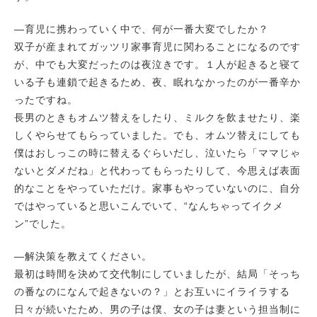
―育児に携わっていく中で、何が一番大変でしたか？
双子が産まれてガッツリ家事育児に関わることになるのです
が、中でも大変だったのは夜泣きです。１人が起きると寝て
いる子も連鎖で起きるため、夜、眠れなかったのが一番辛か
ったですね。
長男のときもオムツ替えをしたり、ミルクを飲ませたり、楽
しくやらせてもらっていました。でも、オムツ替えにしても
僕はおしっこの時に替えるぐらいだし、泣いたら「ママじゃ
ないとダメだね」と代わってもらったりして、今思えば表面
的なことをやっていただけ。家事もやっていないのに、自分
ではやっていると思いこんでいて、“なんちゃってイクメ
ン”でした。
―解決策を教えてください。
最初は時間を決めて交代制にしていましたが、結局「そっち
の番なのになんで起きないの？」とお互いにイライラする
日々が続いたため、男の子は僕、女の子は妻という担当制に