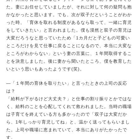
た。妻にお任せしていましたが、それに対して何の疑問も抱
かなかったと思います。でも、次が双子だということがわか
った時、「育休を取れる制度があるなら取って、一緒に育児
をしていきたい」と言われました。僕も漠然と双子の育児は
大変だろうなと思っていたため「1カ月だと子どもの可愛い
ところだけを見て仕事に戻ることになるので、本当に大変な
ところがわからない」という妻の言葉に、１年間取得するこ
とを決意しました。後に妻から聞いたところ、僕を教育した
いという思いもあったようです(笑)。
―「１年間の育休を取りたい」と言ったときの上司の反応
は？
「給料が下がるけど大丈夫？」と仕事の割り振りとかではな
く、給料のことを心配してくれて救われました。当時の職場
は子育てを終えている方も多かったので「双子は大変だか
ら、1年しっかり育児してね」と、温かく送ってもらいまし
た。上司や職場に恵まれていて、本当にありがたかったで
す。