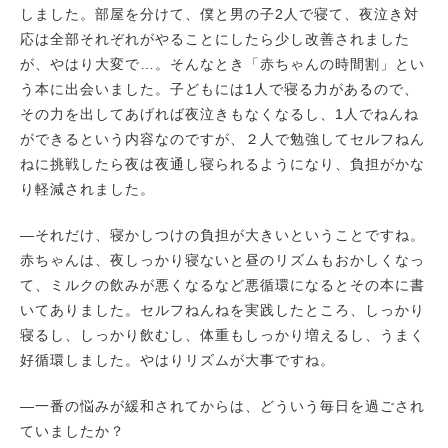
しました。部屋を分けて、僕と男の子2人で寝て、夜泣き対
応は全部それぞれがやることにしたら少し改善されました
が、やはり大変で…。そんなとき「赤ちゃんの時間割」とい
う本に出会いました。子どもには1人で寝る力があるので、
その力を出してあげれば夜泣きもなくなるし、1人でねんね
ができるという内容なのですが、２人で勉強してセルフねん
ねに挑戦したら夜は夜通し寝られるようになり、負担がかな
り軽減されました。
―それだけ、寝かしつけの負担が大きいということですね。
赤ちゃんは、夜しっかり寝ないと昼のリズムもおかしくなっ
て、ミルクの飲みが悪くなるなど悪循環になるとその本に書
いてありました。セルフねんねを実践したところ、しっかり
寝るし、しっかり飲むし、体重もしっかり増えるし、うまく
好循環しました。やはりリズムが大事ですね。
―一番の悩みが緩和されてからは、どういう毎日を過ごされ
ていましたか？