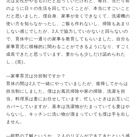
児は女性がやるものだと思っていたけれど、毎日、当たり前
のように日々の生活を回していくことが、本当にすごいこと
だと思いました。僕自身、家事が全くできなくて、洗濯機の
使い方を知らなかったし、ご飯も作れないし、掃除もあまり
しない感じでしたが、2人で協力していかないと回らないの
で、育休中に一通りの家事を教育してもらいました。自分も
家事育児に積極的に関わることができるようになり、すごく
成長できたと思っています。妻からも少しだけ認められた
し…(笑)。
―家事育児は分担制ですか？
育休の間は2人で一緒にやっていましたが、復帰してからは
担当制にしました。僕はお風呂掃除や家の掃除、洗濯を担
当。料理系は妻にお任せしています。忙しいときはお互いに
カバーしていますが、基本は洗濯物がたまっていても妻はや
らないし、キッチンに洗い物が溜まっていても僕は手を出し
ません。
―暗黙の了解というか、２人のリズムができてきたという感