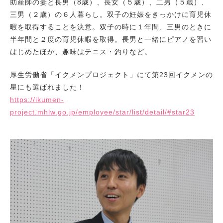
助産師の妻と長男（8歳）、長女（５歳）、二男（５歳）、
三男（２歳）の６人暮らし。双子の妊娠をきっかけに育児休
暇を取得することを決意。双子の時に１年間、三男のときに
半年間と２度の育児休暇を取得。長男と一緒にピアノを習い
はじめたほか、趣味はテニス・釣りなど。
厚生労働省「イクメンプロジェクト」にて第23回イクメンの
星にも選ばれました！
https://ikumen-
project.mhlw.go.jp/employee/star/list/detail/#star23