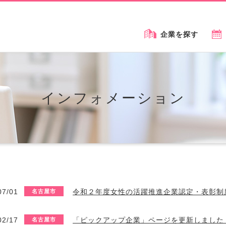
企業を探す
インフォメーション
07/01
令和２年度女性の活躍推進企業認定・表彰制
名古屋市
02/17
「ピックアップ企業」ページを更新しました（v
名古屋市