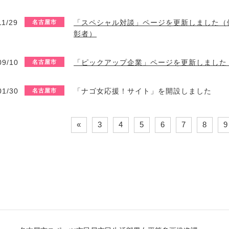
11/29
「スペシャル対談」ページを更新しました（
名古屋市
彰者）
09/10
「ピックアップ企業」ページを更新しました（v
名古屋市
01/30
「ナゴ女応援！サイト」を開設しました
名古屋市
«
3
4
5
6
7
8
9