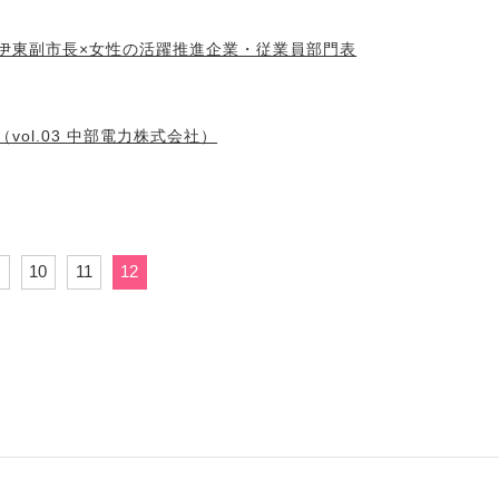
伊東副市長×女性の活躍推進企業・従業員部門表
ol.03 中部電力株式会社）
10
11
12