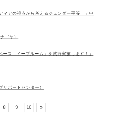
ディアの視点から考えるジェンダー平等」」申
.ナゴヤ）
スペース イーブルーム」を試行実施します！」
ブサポートセンター）
8
9
10
»